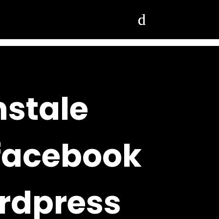
nstale
 facebook
ordpress