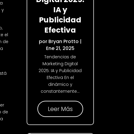
ña
IA y
 y
Publicidad
o,
Efectiva
e el
por
Bryan Protto
|
n de
Ene 21, 2025
ya
Tendencias de
Marketing Digital
2025: IA y Publicidad
está
Efectiva En el
dinámico y
constantemente...
ner
Leer Más
o de
ra