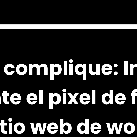
 complique: I
te el pixel de
itio web de w