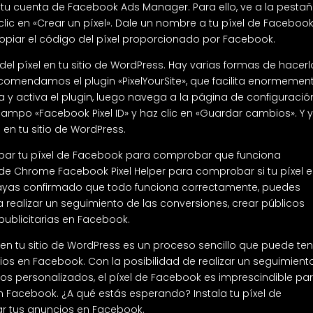
 tu cuenta de Facebook Ads Manager. Para ello, ve a la pesta
clic en «Crear un píxel». Dale un nombre a tu píxel de Facebook
 copiar el código del píxel proporcionado por Facebook.
el píxel en tu sitio de WordPress. Hay varias formas de hacerl
Recomendamos el plugin «PixelYourSite», que facilita enormement
a y activa el plugin, luego navega a la página de configuració
l campo «Facebook Pixel ID» y haz clic en «Guardar cambios». Y 
 en tu sitio de WordPress.
obar tu píxel de Facebook para comprobar que funciona
n de Chrome Facebook Pixel Helper para comprobar si tu píxel 
 hayas confirmado que todo funciona correctamente, puedes
a realizar un seguimiento de las conversiones, crear públicos
ublicitarias en Facebook.
k en tu sitio de WordPress es un proceso sencillo que puede te
rios en Facebook. Con la posibilidad de realizar un seguimient
icos personalizados, el píxel de Facebook es imprescindible pa
n Facebook. ¿A qué estás esperando? Instala tu píxel de
r tus anuncios en Facebook.