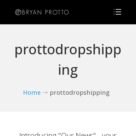
prottodropshipp
ing
Home
prottodropshipping
Introducing "Our News" - your