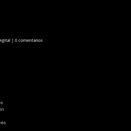
igital
|
0 comentarios
os
ón
vés