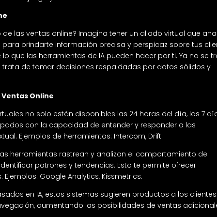
ine
do de las ventas online? Imagina tener un aliado virtual que ana
para brindarte información precisa y perspicaz sobre tus clie
o que las herramientas de IA pueden hacer por ti. Ya no se t
se trata de tomar decisiones respaldadas por datos sólidos y
 Ventas Online
tuales no solo están disponibles las 24 horas del día, los 7 dí
ipados con la capacidad de entender y responder a las
ual. Ejemplos de herramientas: Intercom, Drift.
stas herramientas rastrean y analizan el comportamiento de
entificar patrones y tendencias. Esto te permite ofrecer
Ejemplos: Google Analytics, Kissmetrics.
ados en IA, estos sistemas sugieren productos a los clientes
vegación, aumentando las posibilidades de ventas adicional