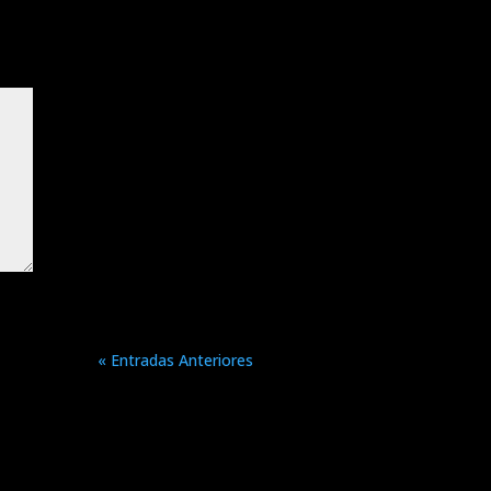
Bryan Protto
5 Herramientas de
IA Gratuitas que
Impulsan tu
Marketing
Emprendedor En la
era...
« Entradas Anteriores