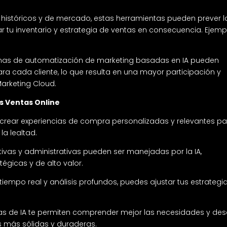
s históricos y de mercado, estas herramientas pueden prever l
 tu inventario y estrategia de ventas en consecuencia. Ejemp
rmas de automatización de marketing basadas en IA pueden
ra cada cliente, lo que resulta en una mayor participación y
Marketing Cloud.
as Ventas Online
te crear experiencias de compra personalizadas y relevantes p
la lealtad.
itivas y administrativas pueden ser manejadas por la IA,
égicas y de alto valor.
iempo real y análisis profundos, puedes ajustar tus estrategi
as de IA te permiten comprender mejor las necesidades y de
es más sólidas y duraderas.