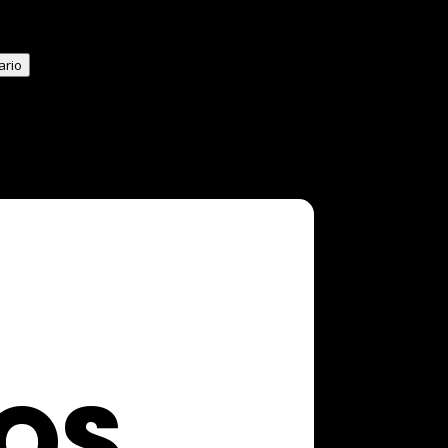
ario
OS