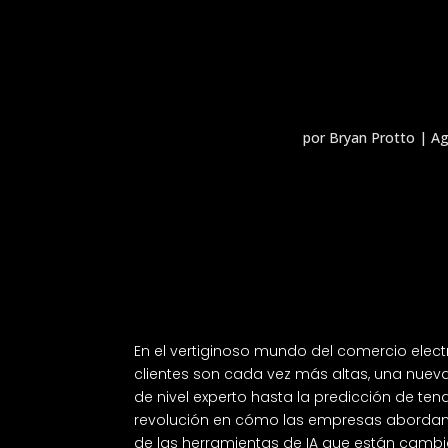
por
Bryan Protto
|
Ag
En el vertiginoso mundo del comercio elect
clientes son cada vez más altas, una nuev
de nivel experto hasta la predicción de tend
revolución en cómo las empresas abordan l
de las herramientas de IA que están cambia