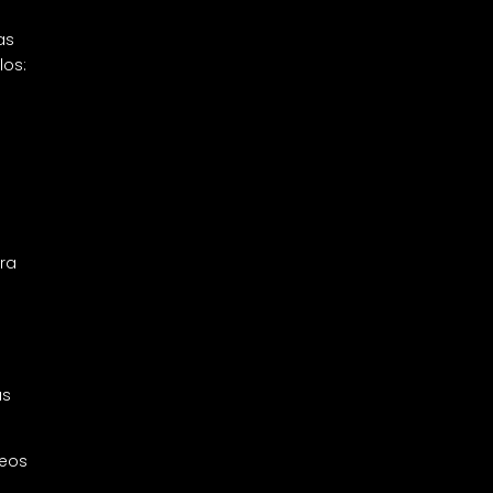
as
los:
Bryan Protto
ara
Aplicaciones
Prácticas de la IA:
Predicciones para
2025 Introducción El
as
año 2025 se perfila
como...
seos