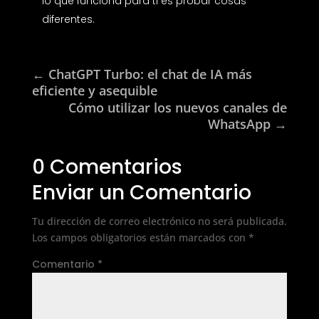
lo que funciona para ti es probar cosas
diferentes.
←
ChatGPT Turbo: el chat de IA más
eficiente y asequible
Cómo utilizar los nuevos canales de
WhatsApp
→
0 Comentarios
Enviar un Comentario
Tu dirección de correo electrónico no será publicada.
Los campos obligatorios están marcados con
*
Comentario
*