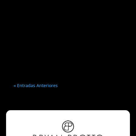
Bryan Protto
5 Herramientas de IA Gratuitas que
Impulsan tu Marketing Emprendedor En
la era...
« Entradas Anteriores